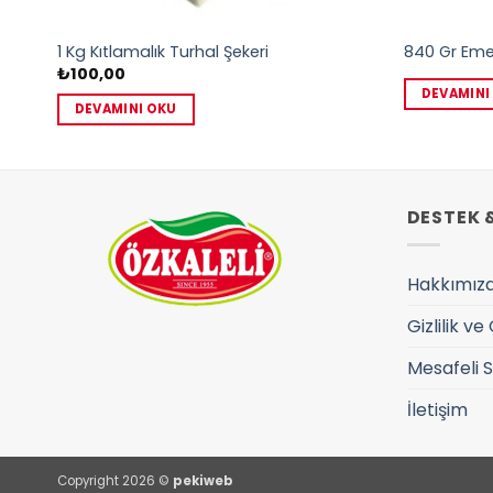
1 Kg Kıtlamalık Turhal Şekeri
840 Gr Eme
₺
100,00
DEVAMINI
DEVAMINI OKU
DESTEK 
Hakkımız
Gizlilik ve
Mesafeli 
İletişim
Copyright 2026 ©
pekiweb