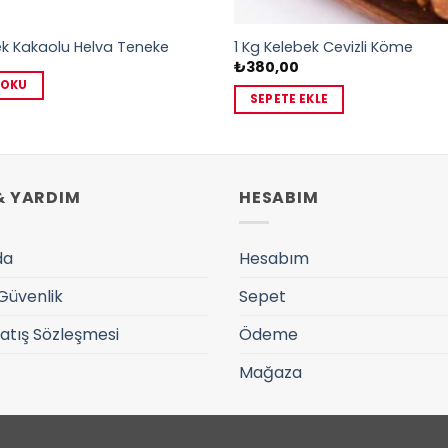
k Kakaolu Helva Teneke
1 Kg Kelebek Cevizli Köme
₺
380,00
 OKU
SEPETE EKLE
& YARDIM
HESABIM
da
Hesabım
 Güvenlik
Sepet
Satış Sözleşmesi
Ödeme
Mağaza