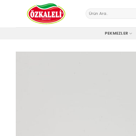
İçeriğe
atla
Ara:
PEKMEZLER