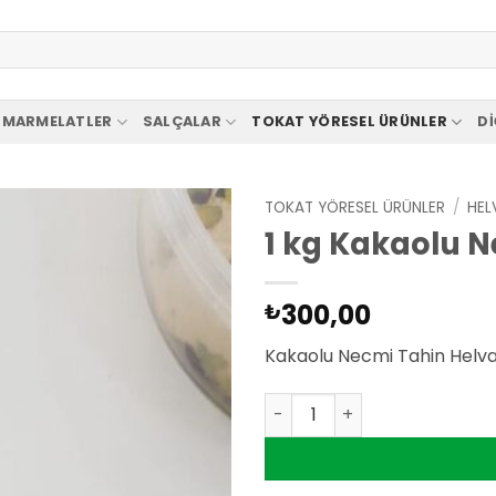
MARMELATLER
SALÇALAR
TOKAT YÖRESEL ÜRÜNLER
DI
TOKAT YÖRESEL ÜRÜNLER
/
HEL
1 kg Kakaolu N
Add to
wishlist
300,00
₺
Kakaolu Necmi Tahin Helvas
1 kg Kakaolu Necmi Tahin H