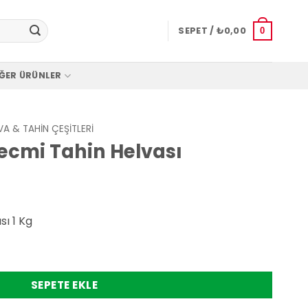
SEPET /
₺
0,00
0
ĞER ÜRÜNLER
VA & TAHIN ÇEŞITLERI
ecmi Tahin Helvası
ı 1 Kg
elvası adet
SEPETE EKLE