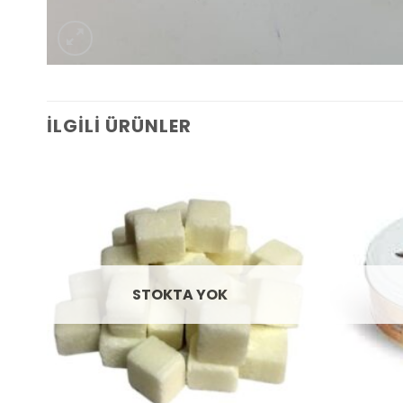
İLGILI ÜRÜNLER
Add to
wishlist
STOKTA YOK