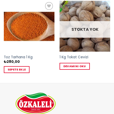
Add to
Add to
wishlist
wishlist
STOKTA YOK
Toz Tarhana 1 Kg
1 Kg Tokat Cevizi
₺
280,00
DEVAMINI OKU
SEPETE EKLE