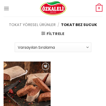
İçeriğe
atla
0
TOKAT YÖRESEL ÜRÜNLER
/
TOKAT BEZ SUCUK
FILTRELE
Add to
wishlist