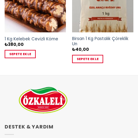
Birsan 1 Kg Pastalık Çöreklik
1 Kg Kelebek Cevizli Köme
Un
₺
380,00
₺
40,00
SEPETE EKLE
SEPETE EKLE
DESTEK & YARDIM