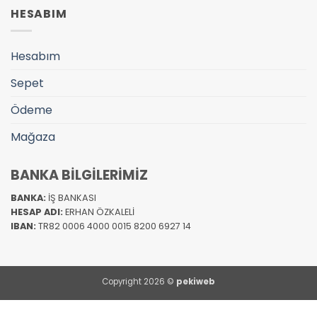
HESABIM
Hesabım
Sepet
Ödeme
Mağaza
BANKA BİLGİLERİMİZ
BANKA:
İŞ BANKASI
HESAP ADI:
ERHAN ÖZKALELİ
IBAN:
TR82 0006 4000 0015 8200 6927 14
Copyright 2026 ©
pekiweb