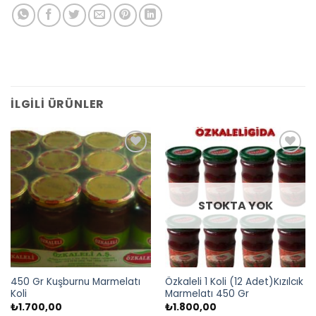
İLGILI ÜRÜNLER
Add to
Add to
wishlist
wishlist
STOKTA YOK
450 Gr Kuşburnu Marmelatı
Özkaleli 1 Koli (12 Adet)Kızılcık
Koli
Marmelatı 450 Gr
₺
1.700,00
₺
1.800,00