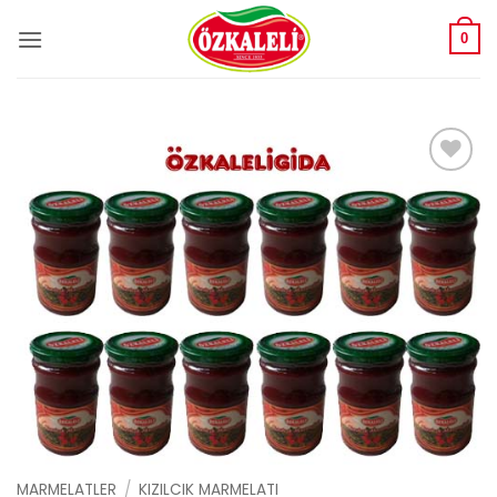
İçeriğe
atla
0
Add to
wishlist
MARMELATLER
/
KIZILCIK MARMELATI