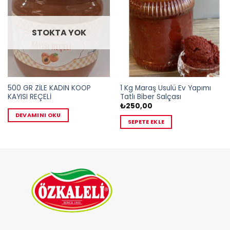
Add to
Add to
wishlist
wishlist
STOKTA YOK
500 GR ZİLE KADIN KOOP
1 Kg Maraş Usulü Ev Yapımı
KAYISI REÇELİ
Tatlı Biber Salçası
₺
250,00
DEVAMINI OKU
SEPETE EKLE