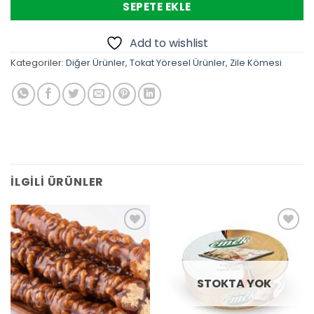
SEPETE EKLE
Add to wishlist
Kategoriler:
Diğer Ürünler
,
Tokat Yöresel Ürünler
,
Zile Kömesi
İLGILI ÜRÜNLER
Add to
Add to
wishlist
wishlist
STOKTA YOK