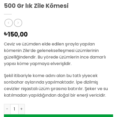
500 Gr lık Zile Kömesi
150,00
₺
Ceviz ve üzümden elde edilen şırayla yapılan
kömenin Zile’de gelenekselleşmesi üzümlerinin
güzelliğindendir. Bu yörede üzümlerin ince damarlı
yapısı köme yapmaya elverişlidir.
Şekil itibariyle kome adını alan bu tatlı yiyecek
sonbahar aylarında yapılmaktadır. İpe dizilmiş
cevizler nişastalı üzüm şırasına batırılır. Şeker ve su
katılmadan yapıldığından doğal bir enerji vericidir.
500 Gr lık Zile Kömesi adet