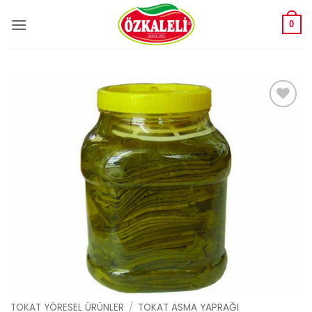
İçeriğe
atla
0
Add to
wishlist
TOKAT YÖRESEL ÜRÜNLER
/
TOKAT ASMA YAPRAĞI