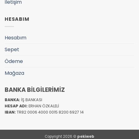
İletişim
HESABIM
Hesabım
Sepet
Ödeme
Mağaza
BANKA BİLGİLERİMİZ
BANKA:
İŞ BANKASI
HESAP ADI:
ERHAN ÖZKALELİ
IBAN:
TR82 0006 4000 0015 8200 6927 14
Copyright 2026 ©
pekiweb