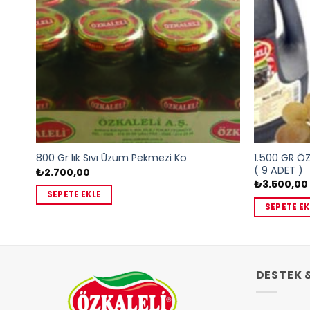
1.500 GR ÖZ
800 Gr lık Sıvı Üzüm Pekmezi Ko
( 9 ADET )
₺
2.700,00
₺
3.500,00
SEPETE EKLE
SEPETE EK
DESTEK 