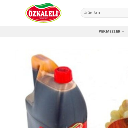
İçeriğe
atla
Ara:
PEKMEZLER