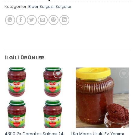
Kategoriler:
Biber Salçası
,
Salçalar
İLGILI ÜRÜNLER
Add to
Add to
wishlist
wishlist
4300 Gr Domates Salçası (4
1 Kg Maraş Usulü Ev Yapımı